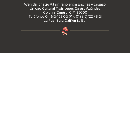
Avenida Ignacio Altamirano entre Encinas y Legaspi
Unidad Cultural Profr. Jesús Castro Agúndez
Colonia Centro. C.P. 23000
Teléfonos 01 (612) 125 02 94 y 01 (612) 122 45 21
La Paz, Baja California Sur